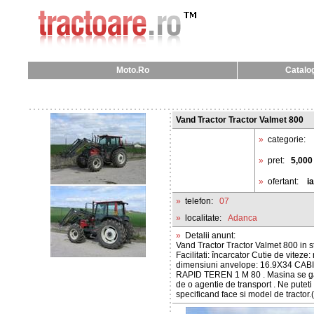
Moto.Ro
Catalog
Vand Tractor Tractor Valmet 800
»
categorie:
»
pret:
5,000
»
ofertant:
i
»
telefon:
07
»
localitate:
Adanca
»
Detalii anunt:
Vand Tractor Tractor Valmet 800 in s
Facilitati: încarcator Cutie de vite
dimensiuni anvelope: 16.9X34 C
RAPID TEREN 1 M 80 . Masina se gase
de o agentie de transport . Ne pute
specificand face si model de tractor.(A