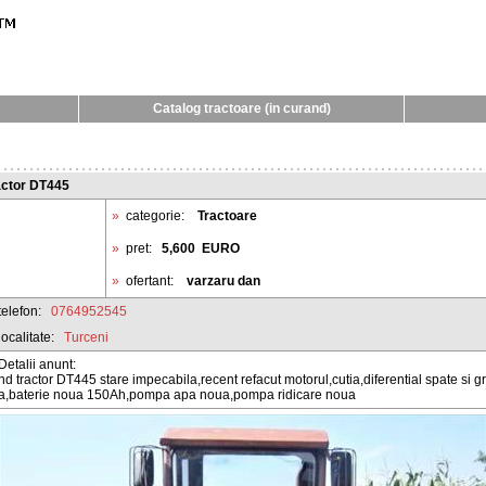
Catalog tractoare (in curand)
actor DT445
»
categorie:
Tractoare
»
pret:
5,600
EURO
»
ofertant:
varzaru dan
telefon:
0764952545
localitate:
Turceni
Detalii anunt:
nd tractor DT445 stare impecabila,recent refacut motorul,cutia,diferential spate si g
ta,baterie noua 150Ah,pompa apa noua,pompa ridicare noua