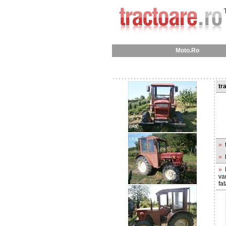
Moto.Ro
tr
»
»
»
va
fa