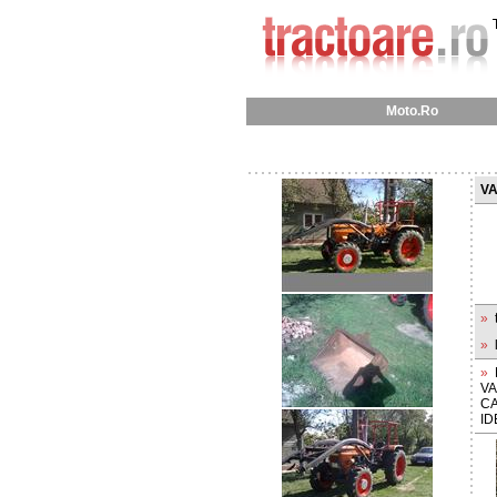
Moto.Ro
VA
»
»
»
VA
CA
ID