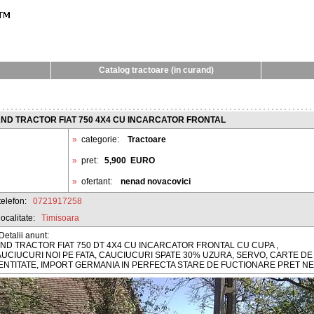
Catalog tractoare (in curand)
ND TRACTOR FIAT 750 4X4 CU INCARCATOR FRONTAL
»
categorie:
Tractoare
»
pret:
5,900
EURO
»
ofertant:
nenad novacovici
telefon:
0721917258
localitate:
Timisoara
Detalii anunt:
ND TRACTOR FIAT 750 DT 4X4 CU INCARCATOR FRONTAL CU CUPA ,
UCIUCURI NOI PE FATA, CAUCIUCURI SPATE 30% UZURA, SERVO, CARTE DE
ENTITATE, IMPORT GERMANIA IN PERFECTA STARE DE FUCTIONARE PRET NE