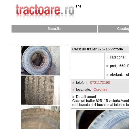
Moto.Ro
Catalog
Cacicuri trailer 825- 15 victoria
»
categorie:
»
pret:
650
»
ofertant:
g
»
telefon:
0721173198
»
localitate:
Coronini
»
Detalii anunt:
Cacicuri trailer 825- 15 victoria Vand
roni bucata si 4 bucati mai folosite l