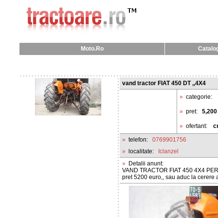
Moto.Ro
Catalog
vand tractor FIAT 450 DT ,,4X4
»
categorie:
»
pret:
5,200
»
ofertant:
c
»
telefon:
0769901756
»
localitate:
Iclanzel
»
Detalii anunt:
VAND TRACTOR FIAT 450 4X4 PERF
pret 5200 euro,, sau aduc la cerere 