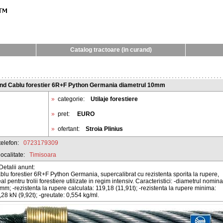
Catalog tractoare (in curand)
nd Cablu forestier 6R+F Python Germania diametrul 10mm
»
categorie:
Utilaje forestiere
»
pret:
EURO
»
ofertant:
Stroia Plinius
telefon:
0723179309
localitate:
Timisoara
Detalii anunt:
blu forestier 6R+F Python Germania, supercalibrat cu rezistenta sporita la rupere,
al pentru trolii forestiere utilizate in regim intensiv. Caracteristici: -diametrul nomina
mm; -rezistenta la rupere calculata: 119,18 (11,91t); -rezistenta la rupere minima:
,28 kN (9,92t); -greutate: 0,554 kg/ml.