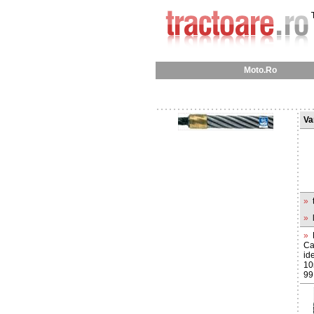
Moto.Ro
Va
»
»
»
Ca
ide
10
99