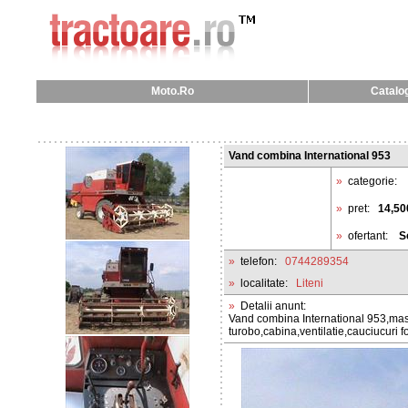
Moto.Ro
Catalog
Vand combina International 953
»
categorie:
»
pret:
14,50
»
ofertant:
S
»
telefon:
0744289354
»
localitate:
Liteni
»
Detalii anunt:
Vand combina International 953,masa
turobo,cabina,ventilatie,cauciucuri 